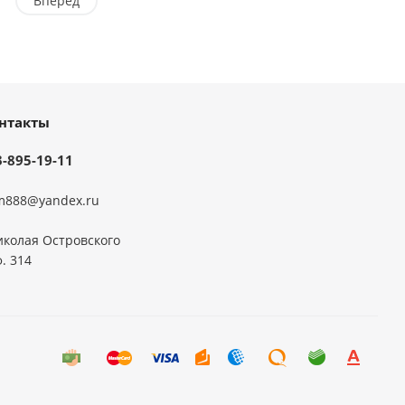
Вперед
нтакты
3-895-19-11
m888@yandex.ru
иколая Островского
ф. 314