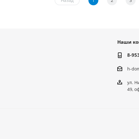
Назад
1
2
3
Наши ко
8-95
h-do
ул. Н
49, о