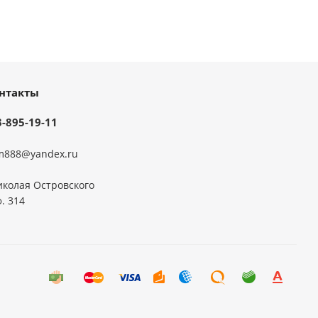
нтакты
3-895-19-11
m888@yandex.ru
иколая Островского
ф. 314