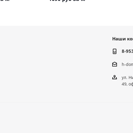
Наши ко
8-95
h-do
ул. Н
49, о