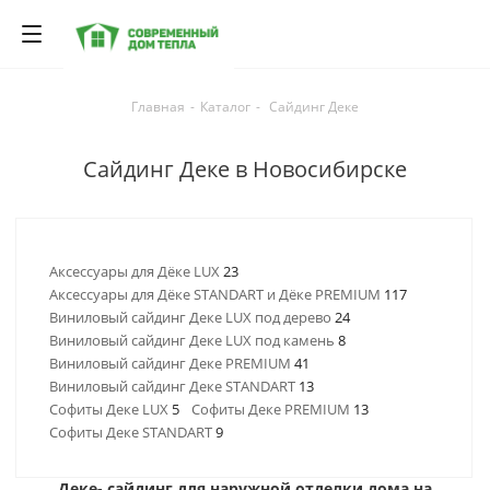
Главная
-
Каталог
-
Сайдинг Деке
Сайдинг Деке в Новосибирске
Аксессуары для Дёке LUX
23
Аксессуары для Дёке STANDART и Дёке PREMIUM
117
Виниловый сайдинг Деке LUX под дерево
24
Виниловый сайдинг Деке LUX под камень
8
Виниловый сайдинг Деке PREMIUM
41
Виниловый сайдинг Деке STANDART
13
Софиты Деке LUX
5
Софиты Деке PREMIUM
13
Софиты Деке STANDART
9
Деке- сайдинг для наружной отделки дома на