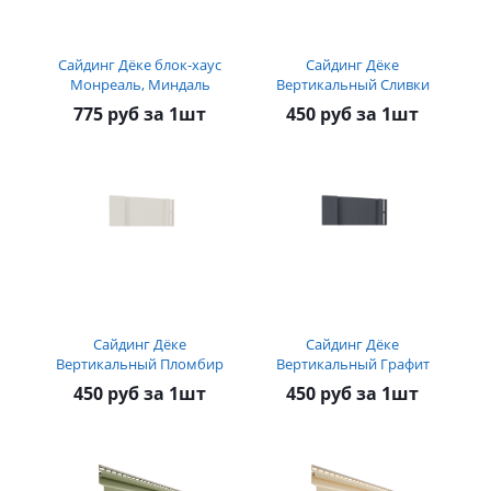
Сайдинг Дёке блок-хаус
Сайдинг Дёке
Монреаль, Миндаль
Вертикальный Сливки
775 руб за 1шт
450 руб за 1шт
Сайдинг Дёке
Сайдинг Дёке
Вертикальный Пломбир
Вертикальный Графит
450 руб за 1шт
450 руб за 1шт