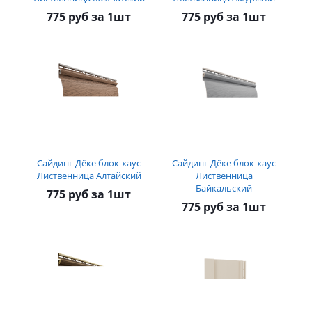
775 руб за 1шт
775 руб за 1шт
Сайдинг Дёке блок-хаус
Сайдинг Дёке блок-хаус
Лиственница Алтайский
Лиственница
Байкальский
775 руб за 1шт
775 руб за 1шт