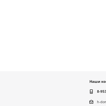
Наши ко
8-95
h-do