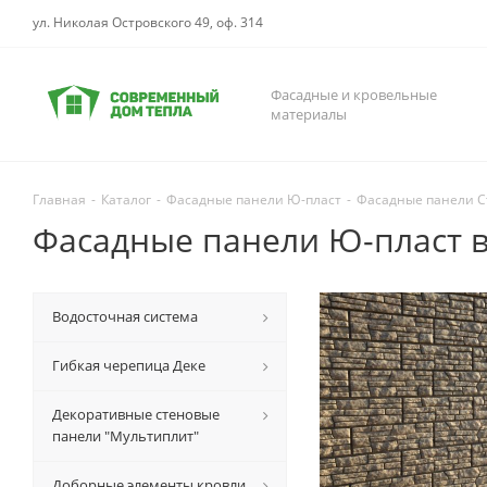
ул. Николая Островского 49, оф. 314
Фасадные и кровельные
материалы
Главная
-
Каталог
-
Фасадные панели Ю-пласт
-
Фасадные панели С
Фасадные панели Ю-пласт 
Водосточная система
Гибкая черепица Деке
Декоративные стеновые
панели "Мультиплит"
Доборные элементы кровли