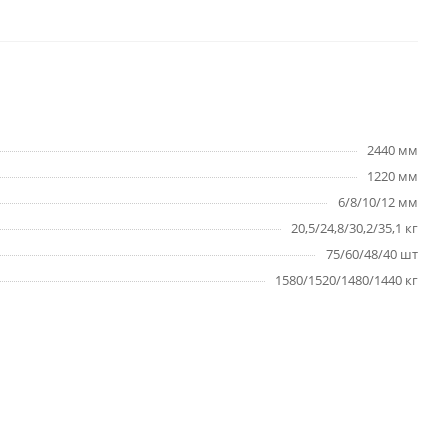
2440 мм
1220 мм
6/8/10/12 мм
20,5/24,8/30,2/35,1 кг
75/60/48/40 шт
1580/1520/1480/1440 кг