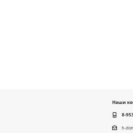
Наши ко
8-95
h-do