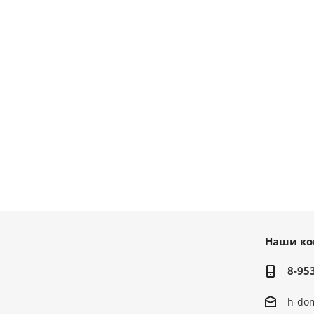
Наши ко
8-95
h-do